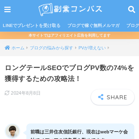
LINEでプレゼントを受け取る
ブログで稼ぐ無料メルマガ
ブロ
本サイトではアフィリエイト広告を利用してます
ホーム
ブログの悩みから探す
PVが増えない
ロングテールSEOでブログPV数の74%を
獲得するための攻略法！
2024年8月8日
前職は三井住友信託銀行、現在はwebマーケ会